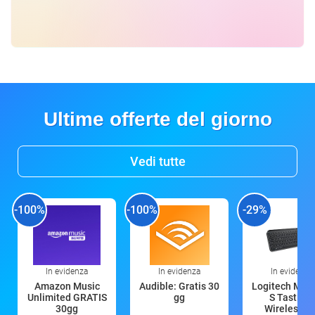
Ultime offerte del giorno
Vedi tutte
-100%
-100%
-29%
In evidenza
In evidenza
In evidenza
Amazon Music
Audible: Gratis 30
Logitech MX 
Unlimited GRATIS
gg
S Tastiera
30gg
Wireless (G