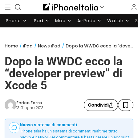
iPhone
iPad
Mac
AirPods
Watch
Home
/
iPad
/
News iPad
/
Dopo la WWDC ecco la “developer preview” di Xcode 5
Dopo la WWDC ecco la
“developer preview” di
Xcode 5
Enrico Ferro
Condividi
13 Giugno 2013
Nuovo sistema di commenti
iPhoneItalia ha un sistema di commenti realtime tutto
nuovo e nativo! Per commentare ti basta creare un account