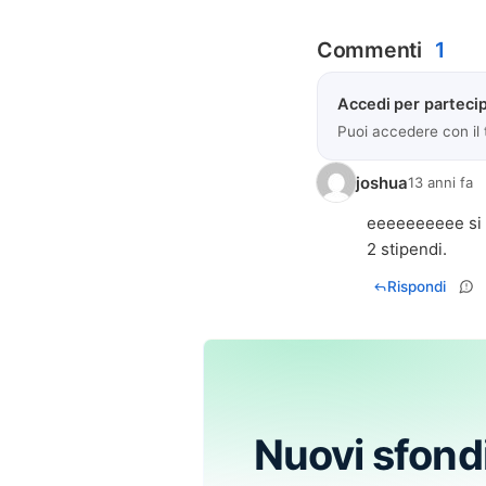
Commenti
1
Accedi per partecip
Puoi accedere con il
joshua
13 anni fa
eeeeeeeeee si t
2 stipendi.
Rispondi
Nuovi sfond