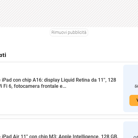
Rimuovi pubblicità
ati
 iPad con chip A16: display Liquid Retina da 11'', 128
i Fi 6, fotocamera frontale e...
5
 iPad Air 11'' con chip M3: Apple Intelligence, 128 GB,
Of