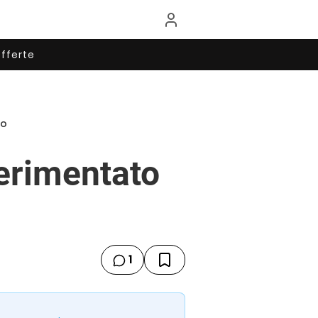
fferte
ro
erimentato
1