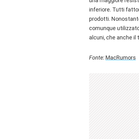
una maggiore resist
inferiore. Tutti fat
prodotti. Nonostante
comunque utilizzato 
alcuni, che anche i
Fonte:
MacRumors