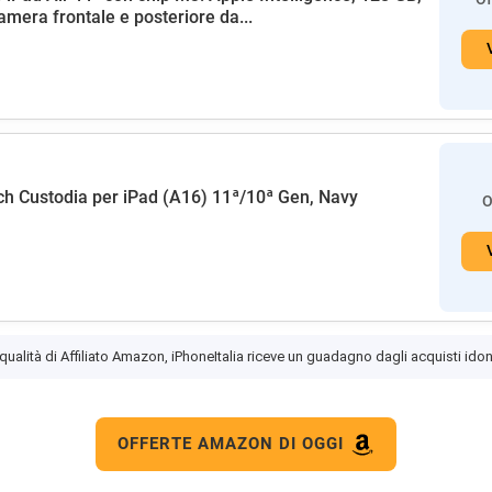
amera frontale e posteriore da...
h Custodia per iPad (A16) 11ª/10ª Gen, Navy
O
 qualità di Affiliato Amazon, iPhoneItalia riceve un guadagno dagli acquisti idon
OFFERTE AMAZON DI OGGI