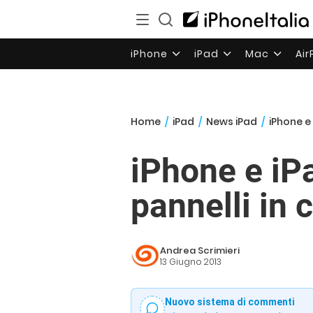
iPhone
iPad
Mac
Ai
Home
/
iPad
/
News iPad
/
iPhone e
iPhone e iP
pannelli in c
Andrea Scrimieri
13 Giugno 2013
Nuovo sistema di commenti