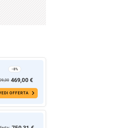
−8%
469,00 €
09,00
VEDI OFFERTA
750,31 €
ferta: