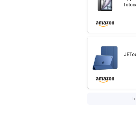
fotoc
JETec
In