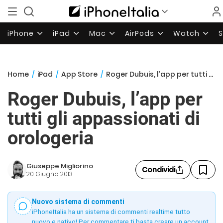
iPhone
iPad
Mac
AirPods
Watch
Home
/
iPad
/
App Store
/
Roger Dubuis, l’app per tutti gli appassionati di orologeria
Roger Dubuis, l’app per
tutti gli appassionati di
orologeria
Giuseppe Migliorino
Condividi
20 Giugno 2013
Nuovo sistema di commenti
iPhoneItalia ha un sistema di commenti realtime tutto
nuovo e nativo! Per commentare ti basta creare un account