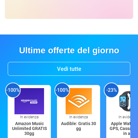
Ultime offerte del giorno
Vedi tutte
-100%
-100%
-23%
In evidenza
In evidenza
In evidenza
Amazon Music
Audible: Gratis 30
Apple Watch 
Unlimited GRATIS
gg
GPS, Cassa 4
30gg
in all