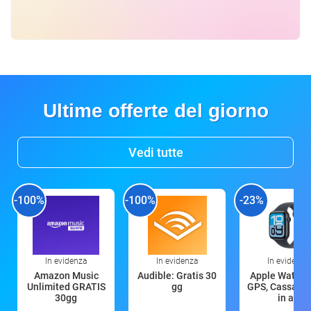
Ultime offerte del giorno
Vedi tutte
-100%
-100%
-23%
In evidenza
In evidenza
In evidenza
Amazon Music
Audible: Gratis 30
Apple Watch 
Unlimited GRATIS
gg
GPS, Cassa 4
30gg
in all