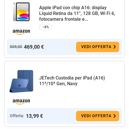
Apple iPad con chip A16: display
Liquid Retina da 11'', 128 GB, Wi Fi 6,
fotocamera frontale e...
−8%
469,00 €
509,00
VEDI OFFERTA
JETech Custodia per iPad (A16)
11ª/10ª Gen, Navy
13,99 €
Offerta:
VEDI OFFERTA