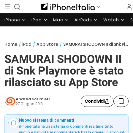
iPhone
iPad
Mac
AirPods
Watch
Home
/
iPad
/
App Store
/
SAMURAI SHODOWN II di Snk Playmore è stato rilasciato su App Store
SAMURAI SHODOWN II
di Snk Playmore è stato
rilasciato su App Store
Andrea Scrimieri
Condividi
27 Giugno 2013
Nuovo sistema di commenti
iPhoneItalia ha un sistema di commenti realtime tutto
nuovo e nativo! Per commentare ti basta creare un account