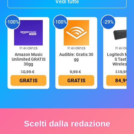
Vedi tutte
-100%
-100%
-29%
In evidenza
In evidenza
In evidenza
Amazon Music
Audible: Gratis 30
Logitech MX 
Unlimited GRATIS
gg
S Tastiera
30gg
Wireless (G
10,99 €
9,99 €
119,99 €
GRATIS
GRATIS
84,99 €
Scelti dalla redazione