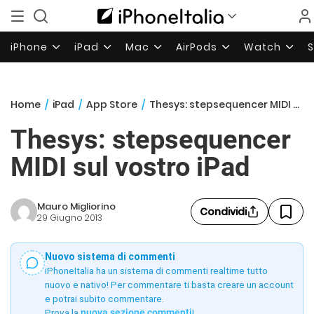
iPhone
iPad
Mac
AirPods
Watch
Home
/
iPad
/
App Store
/
Thesys: stepsequencer MIDI sul vostro iPad
Thesys: stepsequencer
MIDI sul vostro iPad
Mauro Migliorino
Condividi
29 Giugno 2013
Nuovo sistema di commenti
iPhoneItalia ha un sistema di commenti realtime tutto
nuovo e nativo! Per commentare ti basta creare un account
e potrai subito commentare.
Prova la
nuova sezione commenti
!