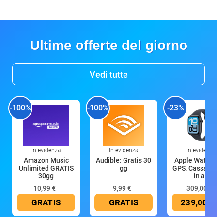
Ultime offerte del giorno
Vedi tutte
-100%
-100%
-23%
In evidenza
In evidenza
In evidenza
Amazon Music
Audible: Gratis 30
Apple Watch 
Unlimited GRATIS
gg
GPS, Cassa 4
30gg
in all
10,99 €
9,99 €
309,00 €
GRATIS
GRATIS
239,00 €