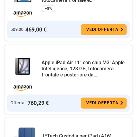
fotocamera frontale e...
−8%
469,00 €
509,00
VEDI OFFERTA
Apple iPad Air 11'' con chip M3: Apple
Intelligence, 128 GB, fotocamera
frontale e posteriore da...
760,29 €
Offerta:
VEDI OFFERTA
JETech Custodia per iPad (A16)