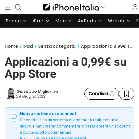
iPhone
iPad
Mac
AirPods
Watch
Home
/
iPad
/
Senza categoria
/
Applicazioni a 0,99€ su App Store
Applicazioni a 0,99€ su
App Store
Giuseppe Migliorino
Condividi
29 Giugno 2013
Nuovo sistema di commenti
iPhoneItalia ha un sistema di commenti realtime tutto
nuovo e nativo! Per commentare ti basta creare un account
e potrai subito commentare.
Prova la
nuova sezione commenti
!