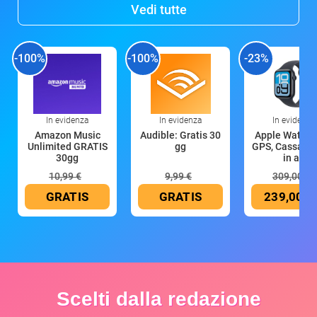
Vedi tutte
-100%
-100%
-23%
In evidenza
In evidenza
In evidenza
Amazon Music
Audible: Gratis 30
Apple Watch 
Unlimited GRATIS
gg
GPS, Cassa 4
30gg
in all
10,99 €
9,99 €
309,00 €
GRATIS
GRATIS
239,00 €
Scelti dalla redazione