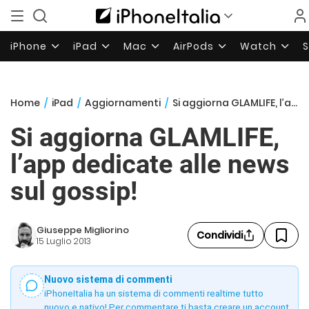
iPhone
iPad
Mac
AirPods
Watch
Home
/
iPad
/
Aggiornamenti
/
Si aggiorna GLAMLIFE, l’app dedicate alle news sul gossip!
Si aggiorna GLAMLIFE,
l’app dedicate alle news
sul gossip!
Giuseppe Migliorino
Condividi
15 Luglio 2013
Nuovo sistema di commenti
iPhoneItalia ha un sistema di commenti realtime tutto
nuovo e nativo! Per commentare ti basta creare un account