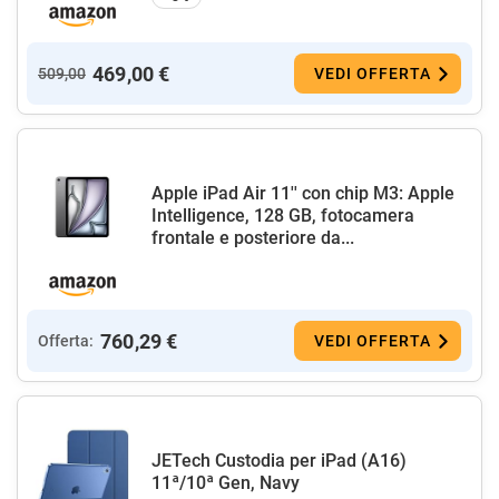
469,00 €
509,00
VEDI OFFERTA
Apple iPad Air 11'' con chip M3: Apple
Intelligence, 128 GB, fotocamera
frontale e posteriore da...
760,29 €
Offerta:
VEDI OFFERTA
JETech Custodia per iPad (A16)
11ª/10ª Gen, Navy