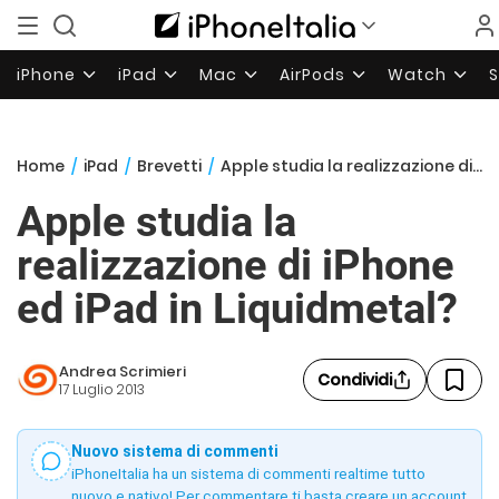
iPhone
iPad
Mac
AirPods
Watch
Home
/
iPad
/
Brevetti
/
Apple studia la realizzazione di iPhone ed iPad in Liquidmetal?
Apple studia la
realizzazione di iPhone
ed iPad in Liquidmetal?
Andrea Scrimieri
Condividi
17 Luglio 2013
Nuovo sistema di commenti
iPhoneItalia ha un sistema di commenti realtime tutto
nuovo e nativo! Per commentare ti basta creare un account