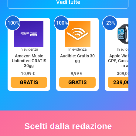
Vedi tutte
-100%
-100%
-23%
In evidenza
In evidenza
In evidenza
Amazon Music
Audible: Gratis 30
Apple Watch 
Unlimited GRATIS
gg
GPS, Cassa 4
30gg
in all
10,99 €
9,99 €
309,00 €
GRATIS
GRATIS
239,00 €
Scelti dalla redazione