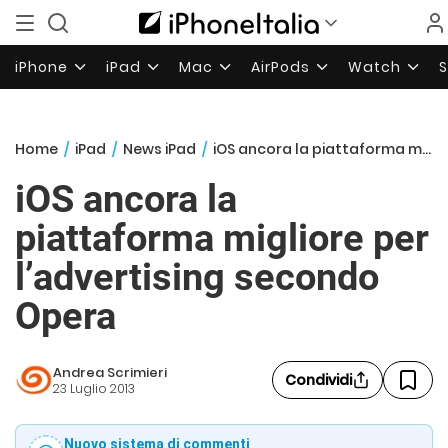
iPhone
iPad
Mac
AirPods
Watch
Home
/
iPad
/
News iPad
/
iOS ancora la piattaforma migliore per l’advertising secondo Opera
iOS ancora la
piattaforma migliore per
l’advertising secondo
Opera
Andrea Scrimieri
Condividi
23 Luglio 2013
Nuovo sistema di commenti