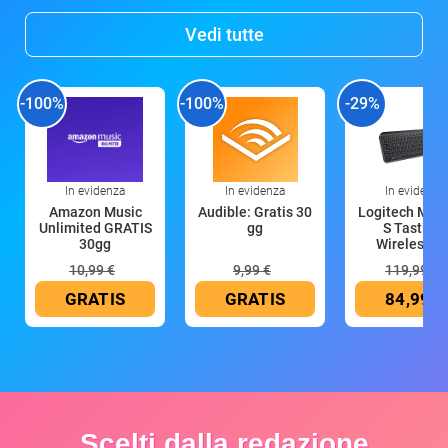
Vedi tutte
-100%
-100%
-29%
In evidenza
In evidenza
In evidenza
Amazon Music
Audible: Gratis 30
Logitech MX 
Unlimited GRATIS
gg
S Tastiera
30gg
Wireless (G
10,99 €
9,99 €
119,99 €
GRATIS
GRATIS
84,99 €
Scelti dalla redazione