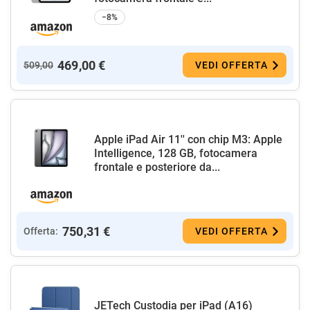
−8%
469,00 €
509,00
VEDI OFFERTA
Apple iPad Air 11'' con chip M3: Apple
Intelligence, 128 GB, fotocamera
frontale e posteriore da...
750,31 €
Offerta:
VEDI OFFERTA
JETech Custodia per iPad (A16)