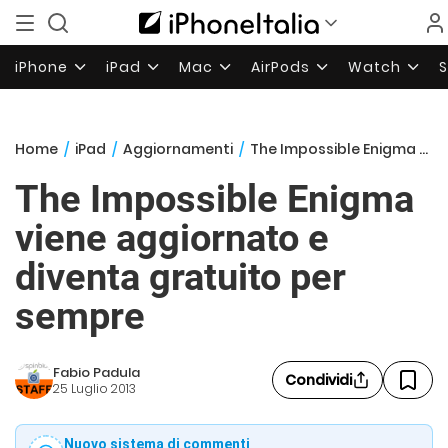
iPhone
iPad
Mac
AirPods
Watch
Home
/
iPad
/
Aggiornamenti
/
The Impossible Enigma viene aggiornato e diventa gratuito per sempre
The Impossible Enigma
viene aggiornato e
diventa gratuito per
sempre
Fabio Padula
Condividi
25 Luglio 2013
Nuovo sistema di commenti