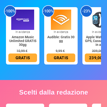
-100%
-100%
-23%
In evidenza
In evidenza
In evidenza
Amazon Music
Audible: Gratis 30
Apple Watch 
Unlimited GRATIS
gg
GPS, Cassa 4
30gg
in all
10,99 €
9,99 €
309,00 €
GRATIS
GRATIS
239,00 €
Scelti dalla redazione