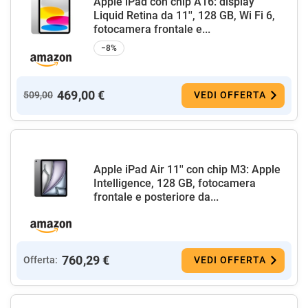
Apple iPad con chip A16: display
Liquid Retina da 11'', 128 GB, Wi Fi 6,
fotocamera frontale e...
−8%
469,00 €
509,00
VEDI OFFERTA
Apple iPad Air 11'' con chip M3: Apple
Intelligence, 128 GB, fotocamera
frontale e posteriore da...
760,29 €
Offerta:
VEDI OFFERTA