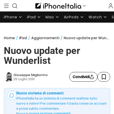
iPhone
iPad
Mac
AirPods
Watch
Home
/
iPad
/
Aggiornamenti
/
Nuovo update per Wunderlist
Nuovo update per
Wunderlist
Giuseppe Migliorino
Condividi
26 Luglio 2013
Nuovo sistema di commenti
iPhoneItalia ha un sistema di commenti realtime tutto
nuovo e nativo! Per commentare ti basta creare un account
e potrai subito commentare.
Prova la
nuova sezione commenti
!