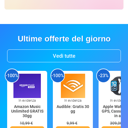
Ultime offerte del giorno
Vedi tutte
-100%
-100%
-23%
In evidenza
In evidenza
In evidenza
Amazon Music
Audible: Gratis 30
Apple Watch 
Unlimited GRATIS
gg
GPS, Cassa 4
30gg
in all
10,99 €
9,99 €
309,00 €