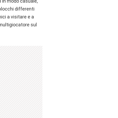
 in modo casuale,
locchi differenti
ci a visitare e a
multigiocatore sul