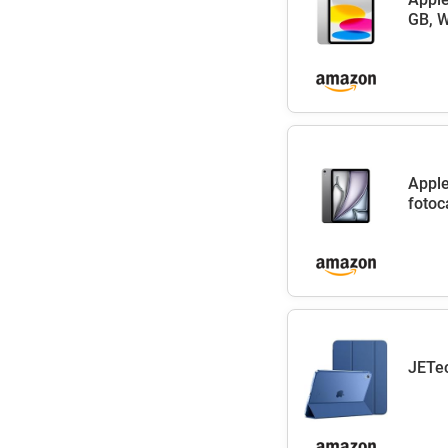
GB, W
Apple
fotoc
JETec