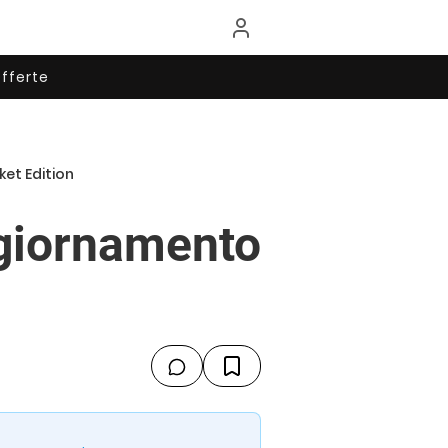
fferte
et Edition
ggiornamento