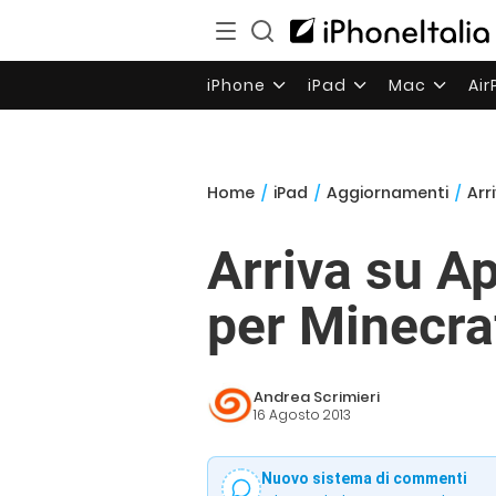
iPhone
iPad
Mac
Ai
Home
/
iPad
/
Aggiornamenti
/
Arr
Arriva su A
per Minecra
Andrea Scrimieri
16 Agosto 2013
Nuovo sistema di commenti