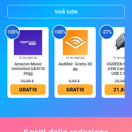
Vedi tutte
-100%
-100%
-27%
In evidenza
In evidenza
In evidenza
Amazon Music
Audible: Gratis 30
UGREEN Nex
Unlimited GRATIS
gg
65W Caricat
30gg
USB C Rica
10,99 €
9,99 €
29,99 €
GRATIS
GRATIS
21,84 €