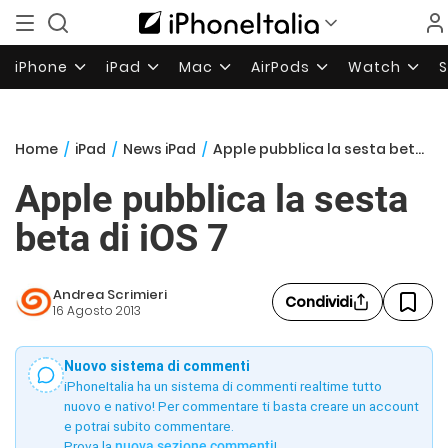
iPhone
iPad
Mac
AirPods
Watch
Home
/
iPad
/
News iPad
/
Apple pubblica la sesta beta di iOS 7
Apple pubblica la sesta
beta di iOS 7
Andrea Scrimieri
Condividi
16 Agosto 2013
Nuovo sistema di commenti
iPhoneItalia ha un sistema di commenti realtime tutto
nuovo e nativo! Per commentare ti basta creare un account
e potrai subito commentare.
Prova la
nuova sezione commenti
!