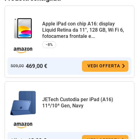
Apple iPad con chip A16: display
Liquid Retina da 11'', 128 GB, Wi Fi 6,
fotocamera frontale e...
−8%
469,00 €
509,00
VEDI OFFERTA
JETech Custodia per iPad (A16)
11ª/10ª Gen, Navy