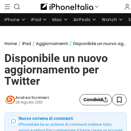
iPhone
iPad
Mac
AirPods
Watch
Home
/
iPad
/
Aggiornamenti
/
Disponibile un nuovo aggiornamento per Twitter
Disponibile un nuovo
aggiornamento per
Twitter
Andrea Scrimieri
Condividi
28 Agosto 2013
Nuovo sistema di commenti
iPhoneItalia ha un sistema di commenti realtime tutto
nuovo e nativo! Per commentare ti basta creare un account