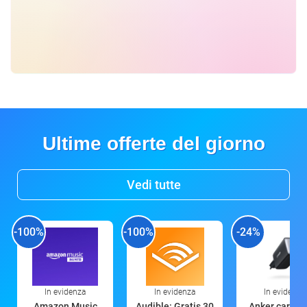
Ultime offerte del giorno
Vedi tutte
-100%
-100%
-24%
In evidenza
In evidenza
In evidenza
Amazon Music
Audible: Gratis 30
Anker caricat