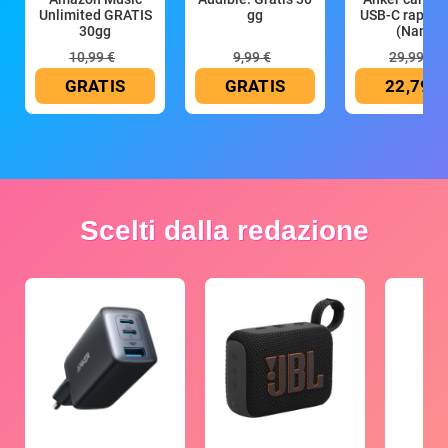
Unlimited GRATIS
gg
USB-C rapido
30gg
(Nano
10,99 €
9,99 €
29,99 €
GRATIS
GRATIS
22,79 €
Scelti dalla redazione