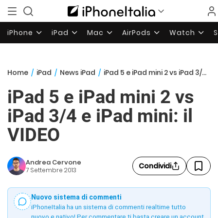
iPhone
iPad
Mac
AirPods
Watch
Home
/
iPad
/
News iPad
/
iPad 5 e iPad mini 2 vs iPad 3/4 e iPad mini: il VIDEO
iPad 5 e iPad mini 2 vs
iPad 3/4 e iPad mini: il
VIDEO
Andrea Cervone
Condividi
7 Settembre 2013
Nuovo sistema di commenti
iPhoneItalia ha un sistema di commenti realtime tutto
nuovo e nativo! Per commentare ti basta creare un account