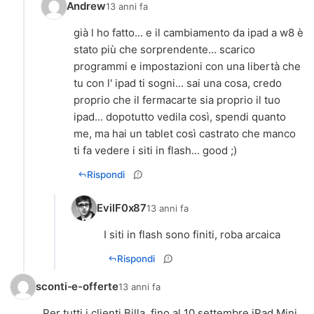
Andrew
13 anni fa
già l ho fatto... e il cambiamento da ipad a w8 è
stato più che sorprendente... scarico
programmi e impostazioni con una libertà che
tu con l' ipad ti sogni... sai una cosa, credo
proprio che il fermacarte sia proprio il tuo
ipad... dopotutto vedila così, spendi quanto
me, ma hai un tablet così castrato che manco
ti fa vedere i siti in flash... good ;)
Rispondi
EvilF0x87
13 anni fa
I siti in flash sono finiti, roba arcaica
Rispondi
sconti-e-offerte
13 anni fa
Per tutti i clienti Billa, fino al 10 settembre iPad Mini