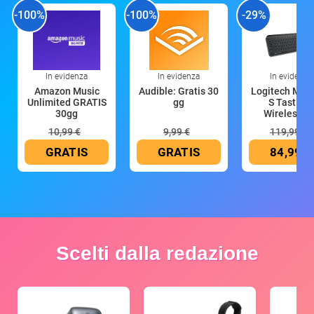
-100%
-100%
-29%
In evidenza
In evidenza
In evidenza
Amazon Music
Audible: Gratis 30
Logitech MX 
Unlimited GRATIS
gg
S Tastiera
30gg
Wireless (G
10,99 €
9,99 €
119,99 €
GRATIS
GRATIS
84,99 €
Scelti dalla redazione