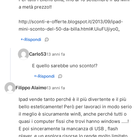
a metà prezzo!!
http://sconti-e-offerte.blogspot.it/2013/09/ipad-
mini-sconto-del-50-da-billa.html#.UiuFUjiyo0_
Rispondi
Carlo53
13 anni fa
E quello sarebbe uno sconto!?
Rispondi
Filippo Alaimo
13 anni fa
Ipad vende tanto perché è il più divertente e il più
bello esteticamente! Però per lavoraci in modo serio
il meglio è sicuramente win8, anche perché tutti o
quasi i computer fissi che trovi hanno windows .....!
E poi sinceramente la mancanza di USB , flash
player, e un esplora risorse lo rende molto limitato