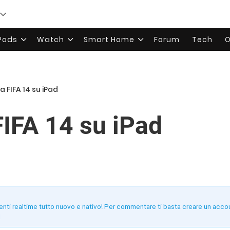
rPods
Watch
Smart Home
Forum
Tech
O
ia FIFA 14 su iPad
FIFA 14 su iPad
enti realtime tutto nuovo e nativo! Per commentare ti basta creare un acco
!