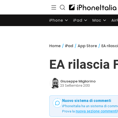
iPhone
iPad
Mac
Ai
Home
/
iPad
/
App Store
/
EA rilasc
EA rilascia 
Giuseppe Migliorino
23 Settembre 2013
Nuovo sistema di commenti
iPhoneItalia ha un sistema di comm
Prova la
nuova sezione commenti