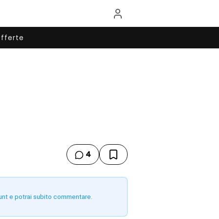
fferte
4
unt e potrai subito commentare.