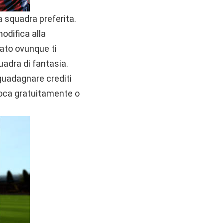
 squadra preferita.
modifica alla
nato ovunque ti
quadra di fantasia.
r guadagnare crediti
Gioca gratuitamente o