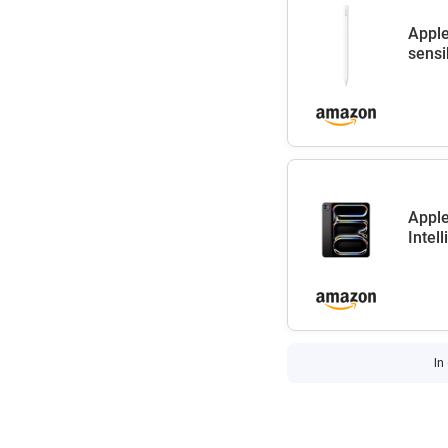
Apple
sensib
Apple
Intel
In