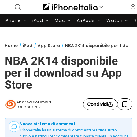
iPhone
iPad
Mac
AirPods
Watch
Home
/
iPad
/
App Store
/
NBA 2K14 disponibile per il download su App Store
NBA 2K14 disponibile
per il download su App
Store
Andrea Scrimieri
Condividi
1 Ottobre 2013
Nuovo sistema di commenti
iPhoneItalia ha un sistema di commenti realtime tutto
nuovo e nativo! Per commentare ti basta creare un account