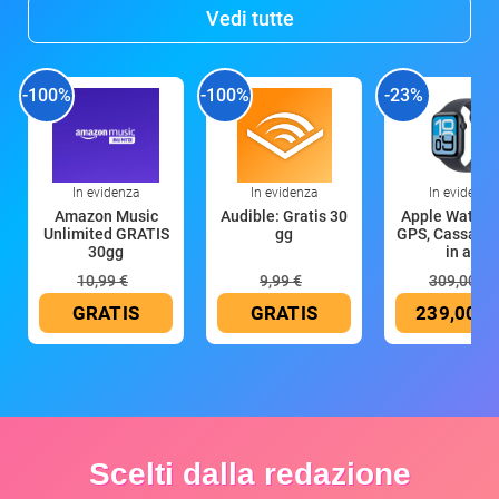
Vedi tutte
-100%
-100%
-23%
In evidenza
In evidenza
In evidenza
Amazon Music
Audible: Gratis 30
Apple Watch 
Unlimited GRATIS
gg
GPS, Cassa 4
30gg
in all
10,99 €
9,99 €
309,00 €
GRATIS
GRATIS
239,00 €
Scelti dalla redazione