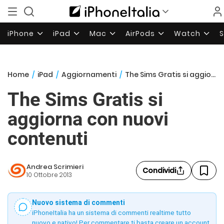
iPhone
iPad
Mac
AirPods
Watch
Home
/
iPad
/
Aggiornamenti
/
The Sims Gratis si aggiorna con nuovi contenuti
The Sims Gratis si
aggiorna con nuovi
contenuti
Andrea Scrimieri
Condividi
10 Ottobre 2013
Nuovo sistema di commenti
iPhoneItalia ha un sistema di commenti realtime tutto
nuovo e nativo! Per commentare ti basta creare un account