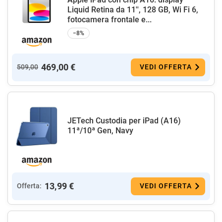
Liquid Retina da 11'', 128 GB, Wi Fi 6,
fotocamera frontale e...
−8%
469,00 €
509,00
VEDI OFFERTA
JETech Custodia per iPad (A16)
11ª/10ª Gen, Navy
13,99 €
Offerta:
VEDI OFFERTA