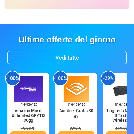
Ultime offerte del giorno
Vedi tutte
-100%
-100%
-29%
In evidenza
In evidenza
In evidenza
Amazon Music
Audible: Gratis 30
Logitech MX 
Unlimited GRATIS
gg
S Tastiera
30gg
Wireless (G
10,99 €
9,99 €
119,99 €