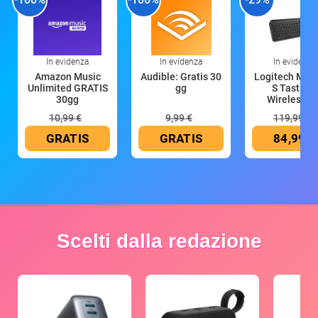
In evidenza
In evidenza
In evidenza
Amazon Music
Audible: Gratis 30
Logitech MX 
Unlimited GRATIS
gg
S Tastiera
30gg
Wireless (G
10,99 €
9,99 €
119,99 €
GRATIS
GRATIS
84,99 €
Scelti dalla redazione