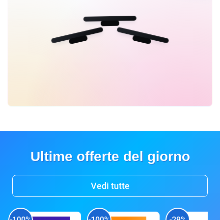
Ultime offerte del giorno
Vedi tutte
-100%
-100%
-29%