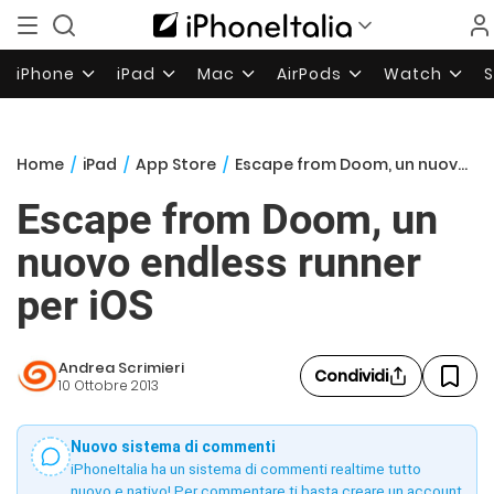
iPhone
iPad
Mac
AirPods
Watch
Home
/
iPad
/
App Store
/
Escape from Doom, un nuovo endless runner per iOS
Escape from Doom, un
nuovo endless runner
per iOS
Andrea Scrimieri
Condividi
10 Ottobre 2013
Nuovo sistema di commenti
iPhoneItalia ha un sistema di commenti realtime tutto
nuovo e nativo! Per commentare ti basta creare un account