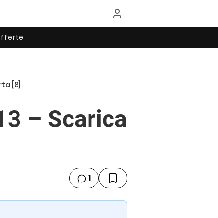
fferte
rta [8]
13 – Scarica
1