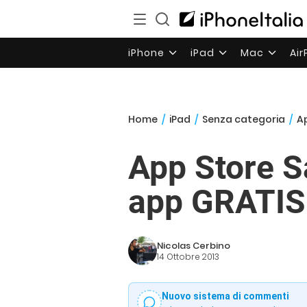
iPhone
iPad
Mac
Ai
Home
/
iPad
/
Senza categoria
/
Ap
App Store S
app GRATIS e
Nicolas Cerbino
14 Ottobre 2013
Nuovo sistema di commenti