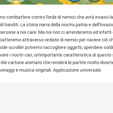
o combattere contro l’orda di nemici che avrà invaso la
 banditi. La storia narra della nostra patria e dell’invasi
persone a noi care. Ma noi non ci arrenderemo ed infatti 
batteremo attraverso ondate di nemici per riavere ciò ch
 side-scroller potremo raccogliere oggetti, spendere sold
lvare i nostri cari; un’importante caratteristica di quest
 stile cartone animato che renderà le partite molto diver
sonaggi e musica originali. Applicazione universale.