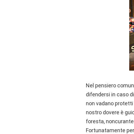
Nel pensiero comune
difendersi in caso d
non vadano protetti a
nostro dovere è gui
foresta, noncurante d
Fortunatamente però 