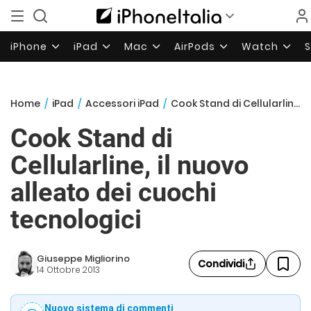
iPhone
iPad
Mac
AirPods
Watch
Home
/
iPad
/
Accessori iPad
/
Cook Stand di Cellularline, il nuovo alleato dei cuochi tecnologici
Cook Stand di
Cellularline, il nuovo
alleato dei cuochi
tecnologici
Giuseppe Migliorino
Condividi
14 Ottobre 2013
Nuovo sistema di commenti