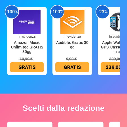
-100%
-100%
-23%
In evidenza
In evidenza
In evidenza
Amazon Music
Audible: Gratis 30
Apple Watch 
Unlimited GRATIS
gg
GPS, Cassa 4
30gg
in all
10,99 €
9,99 €
309,00 €
GRATIS
GRATIS
239,00 €
Scelti dalla redazione