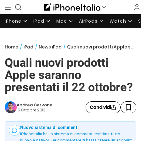
iPhone
iPad
Mac
AirPods
Watch
Home
/
iPad
/
News iPad
/
Quali nuovi prodotti Apple saranno presentati il 22 ottobre?
Quali nuovi prodotti
Apple saranno
presentati il 22 ottobre?
Andrea Cervone
Condividi
15 Ottobre 2013
Nuovo sistema di commenti
iPhoneItalia ha un sistema di commenti realtime tutto
nuovo e nativo! Per commentare ti basta creare un account