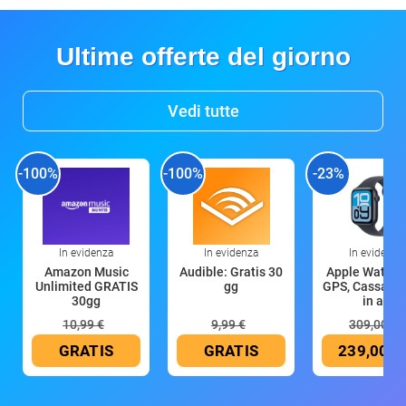
Ultime offerte del giorno
Vedi tutte
-100%
-100%
-23%
In evidenza
In evidenza
In evidenza
Amazon Music
Audible: Gratis 30
Apple Watch 
Unlimited GRATIS
gg
GPS, Cassa 4
30gg
in all
10,99 €
9,99 €
309,00 €
GRATIS
GRATIS
239,00 €