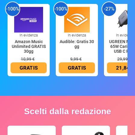
-100%
-100%
-27%
In evidenza
In evidenza
In evidenza
Amazon Music
Audible: Gratis 30
UGREEN Nex
Unlimited GRATIS
gg
65W Caricat
30gg
USB C Rica
10,99 €
9,99 €
29,99 €
GRATIS
GRATIS
21,84 €
Scelti dalla redazione