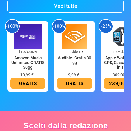
Vedi tutte
-100%
-100%
-23%
In evidenza
In evidenza
In evidenza
Amazon Music
Audible: Gratis 30
Apple Watch 
Unlimited GRATIS
gg
GPS, Cassa 4
30gg
in all
10,99 €
9,99 €
309,00 €
GRATIS
GRATIS
239,00 €
Scelti dalla redazione