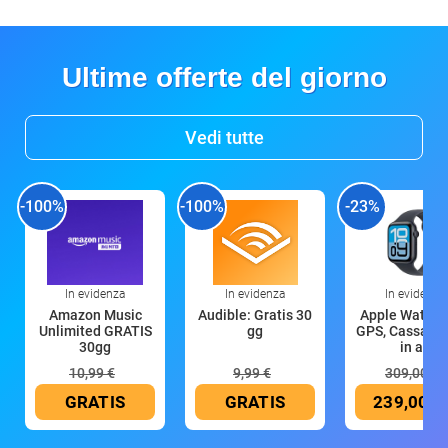
Ultime offerte del giorno
Vedi tutte
-100%
-100%
-23%
In evidenza
In evidenza
In evidenza
Amazon Music
Audible: Gratis 30
Apple Watch 
Unlimited GRATIS
gg
GPS, Cassa 4
30gg
in all
10,99 €
9,99 €
309,00 €
GRATIS
GRATIS
239,00 €