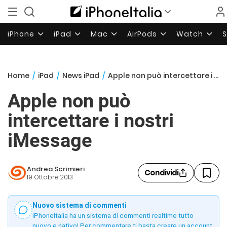
iPhone
iPad
Mac
AirPods
Watch
Home
/
iPad
/
News iPad
/
Apple non può intercettare i nostri iMessage
Apple non può
intercettare i nostri
iMessage
Andrea Scrimieri
Condividi
19 Ottobre 2013
Nuovo sistema di commenti
iPhoneItalia ha un sistema di commenti realtime tutto
nuovo e nativo! Per commentare ti basta creare un account