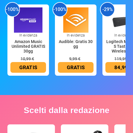
-100%
-100%
-29%
In evidenza
In evidenza
In evidenza
Amazon Music
Audible: Gratis 30
Logitech MX 
Unlimited GRATIS
gg
S Tastiera
30gg
Wireless (G
10,99 €
9,99 €
119,99 €
GRATIS
GRATIS
84,99 €
Scelti dalla redazione