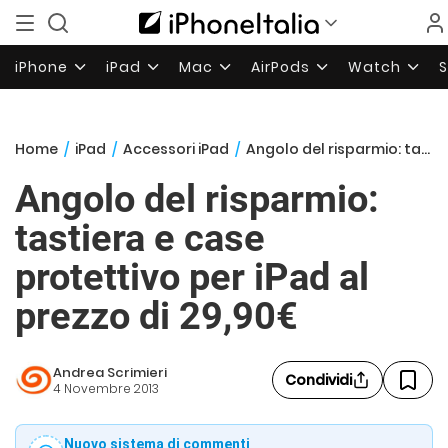
iPhone
iPad
Mac
AirPods
Watch
Home
/
iPad
/
Accessori iPad
/
Angolo del risparmio: tastiera e case protettivo per iPad al prezzo di 29,90€
Angolo del risparmio:
tastiera e case
protettivo per iPad al
prezzo di 29,90€
Andrea Scrimieri
Condividi
4 Novembre 2013
Nuovo sistema di commenti