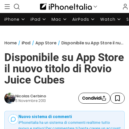
iPhone
iPad
Mac
AirPods
Watch
Home
/
iPad
/
App Store
/
Disponibile su App Store il nuovo titolo di Rovio Juice Cubes
Disponibile su App Store
il nuovo titolo di Rovio
Juice Cubes
Nicolas Cerbino
Condividi
5 Novembre 2013
Nuovo sistema di commenti
iPhoneItalia ha un sistema di commenti realtime tutto
nuovo e nativo! Per commentare ti basta creare un account