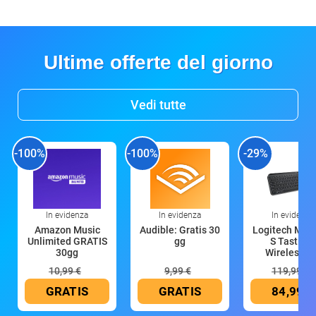
Ultime offerte del giorno
Vedi tutte
-100%
-100%
-29%
In evidenza
In evidenza
In evidenza
Amazon Music
Audible: Gratis 30
Logitech MX 
Unlimited GRATIS
gg
S Tastiera
30gg
Wireless (G
10,99 €
9,99 €
119,99 €
GRATIS
GRATIS
84,99 €