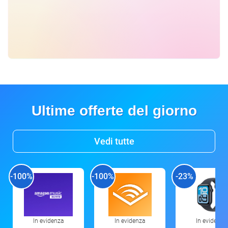
Ultime offerte del giorno
Vedi tutte
-100%
-100%
-23%
In evidenza
In evidenza
In evidenza