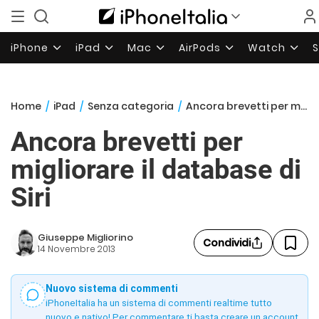
iPhone
iPad
Mac
AirPods
Watch
Home
/
iPad
/
Senza categoria
/
Ancora brevetti per migliorare il database di Siri
Ancora brevetti per
migliorare il database di
Siri
Giuseppe Migliorino
Condividi
14 Novembre 2013
Nuovo sistema di commenti
iPhoneItalia ha un sistema di commenti realtime tutto
nuovo e nativo! Per commentare ti basta creare un account