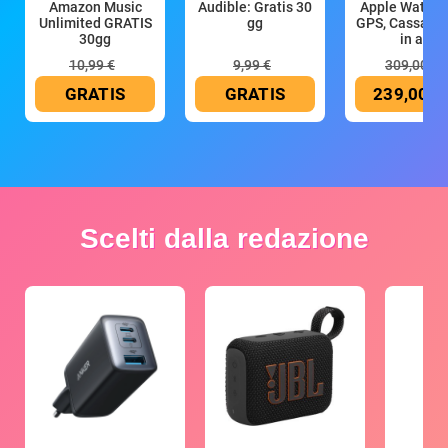
Amazon Music
Audible: Gratis 30
Apple Watch 
Unlimited GRATIS
gg
GPS, Cassa 4
30gg
in all
10,99 €
9,99 €
309,00 €
GRATIS
GRATIS
239,00 €
Scelti dalla redazione