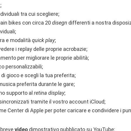
;
ividuali tra cui scegliere;
in bikes con circa 20
disegn
differenti a nostra disposi
viduali;
era e modalità
quick play
;
ivedere i replay delle proprie acrobazie;
mento per migliorare le proprie abilità;
o personalizzabili;
di gioco e scegli la tua preferita;
musica preferita durante le gare;
eno supporto al
retina display
;
 sincronizzati tramite il vostro account iCloud;
e Center di Apple per poter caricare e condividere i punt
 breve
video
dimostrativo pubblicato su YouTube: