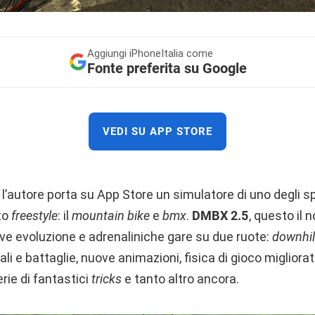
Aggiungi
iPhoneItalia come
Fonte preferita su Google
VEDI SU APP STORE
l’autore porta su App Store un simulatore di uno degli sp
to
freestyle
: il
mountain
bike
e
bmx
.
DMBX 2.5
, questo il 
ove evoluzione e adrenaliniche gare su due ruote:
downhil
uali e battaglie, nuove animazioni, fisica di gioco migliora
rie di fantastici
tricks
e tanto altro ancora.