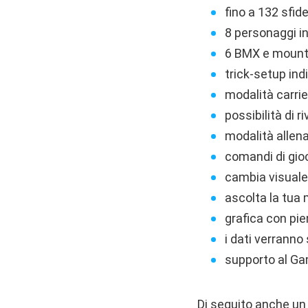
fino a 132 sfide
8 personaggi ind
6 BMX e mounta
trick-setup indi
modalità carri
possibilità di r
modalità allena
comandi di gioc
cambia visuale 
ascolta la tua 
grafica con pi
i dati verranno
supporto al Gam
Di seguito anche un