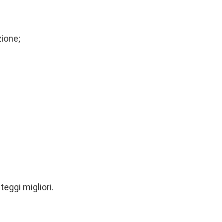
zione;
eggi migliori.