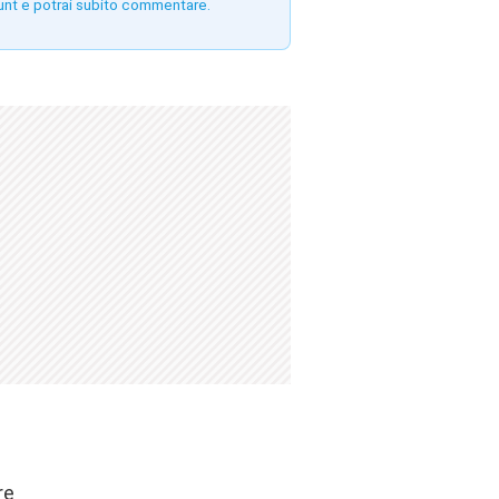
unt e potrai subito commentare.
re