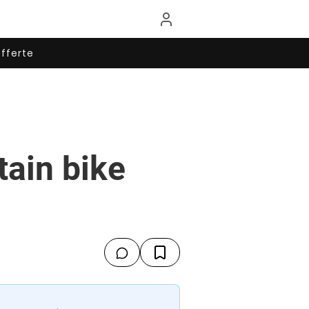
fferte
ain bike