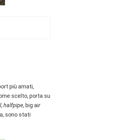
ort più amati,
nome scelto, porta su
l
,
halfpipe
, big ai
r
ta, sono stati