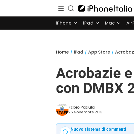
iPhone
iPad
Mac
Ai
Home
/
iPad
/
App Store
/
Acrobazi
Acrobazie e
con DMBX 2
Fabio Padula
25 Novembre 2013
Nuovo sistema di commenti