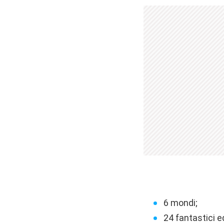
6 mondi;
24 fantastici ed 