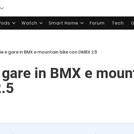
rPods
Watch
Smart Home
Forum
Tech
O
e e gare in BMX e mountain bike con DMBX 2.5
 gare in BMX e mount
.5