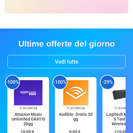
Ultime offerte del giorno
Vedi tutte
-100%
-100%
-29%
In evidenza
In evidenza
In evidenza
Amazon Music
Audible: Gratis 30
Logitech MX 
Unlimited GRATIS
gg
S Tastiera
30gg
Wireless (G
10,99 €
9,99 €
119,99 €