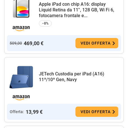
Apple iPad con chip A16: display
Liquid Retina da 11'', 128 GB, Wi Fi 6,
fotocamera frontale e...
−8%
469,00 €
509,00
VEDI OFFERTA
JETech Custodia per iPad (A16)
11ª/10ª Gen, Navy
13,99 €
Offerta:
VEDI OFFERTA