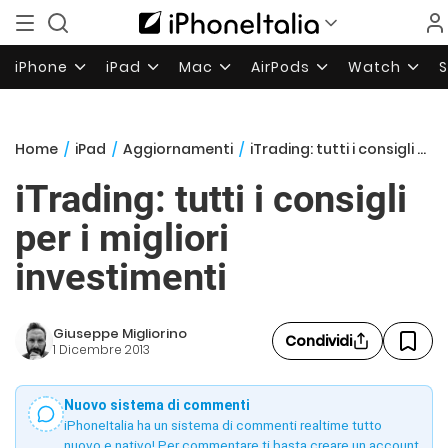
iPhone
iPad
Mac
AirPods
Watch
Home
/
iPad
/
Aggiornamenti
/
iTrading: tutti i consigli per i migliori investimenti
iTrading: tutti i consigli
per i migliori
investimenti
Giuseppe Migliorino
Condividi
1 Dicembre 2013
Nuovo sistema di commenti
iPhoneItalia ha un sistema di commenti realtime tutto
nuovo e nativo! Per commentare ti basta creare un account