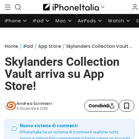
iPhone
iPad
Mac
AirPods
Watch
Home
/
iPad
/
App Store
/
Skylanders Collection Vault arriva su App Store!
Skylanders Collection
Vault arriva su App
Store!
Andrea Scrimieri
Condividi
3 Dicembre 2013
Nuovo sistema di commenti
iPhoneItalia ha un sistema di commenti realtime tutto
nuovo e nativo! Per commentare ti basta creare un account