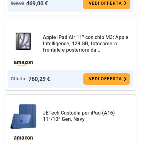
469,00 €
509,00
VEDI OFFERTA
Apple iPad Air 11'' con chip M3: Apple
Intelligence, 128 GB, fotocamera
frontale e posteriore da...
760,29 €
Offerta:
VEDI OFFERTA
JETech Custodia per iPad (A16)
11ª/10ª Gen, Navy