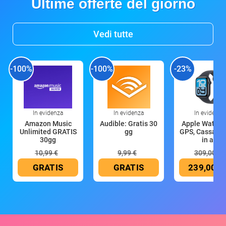
Ultime offerte del giorno
Vedi tutte
-100%
-100%
-23%
In evidenza
In evidenza
In evidenza
Amazon Music
Audible: Gratis 30
Apple Watch 
Unlimited GRATIS
gg
GPS, Cassa 4
30gg
in all
10,99 €
9,99 €
309,00 €
GRATIS
GRATIS
239,00 €