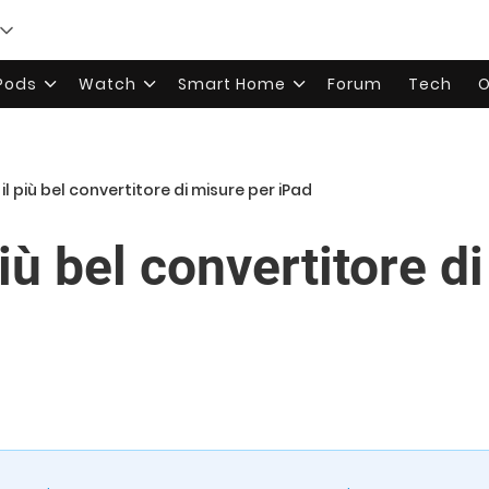
rPods
Watch
Smart Home
Forum
Tech
O
l più bel convertitore di misure per iPad
iù bel convertitore d