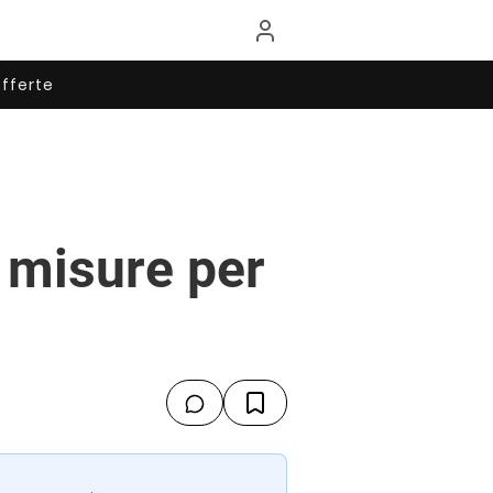
fferte
i misure per