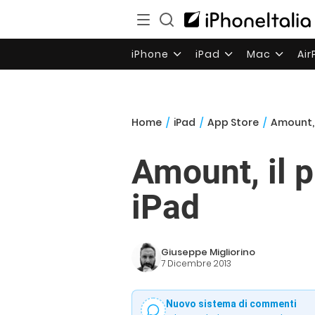
iPhone
iPad
Mac
Ai
Home
/
iPad
/
App Store
/
Amount, i
Amount, il p
iPad
Giuseppe Migliorino
7 Dicembre 2013
Nuovo sistema di commenti