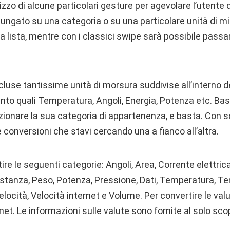
lizzo di alcune particolari gesture per agevolare l’utente d
lungato su una categoria o su una particolare unità di 
la lista, mentre con i classici swipe sarà possibile passa
use tantissime unità di morsura suddivise all’interno de
ento quali Temperatura, Angoli, Energia, Potenza etc. Bas
zionare la sua categoria di appartenenza, e basta. Con s
e conversioni che stavi cercando una a fianco all’altra.
e le seguenti categorie: Angoli, Area, Corrente elettrica
stanza, Peso, Potenza, Pressione, Dati, Temperatura, Te
elocità, Velocità internet e Volume. Per convertire le val
et. Le informazioni sulle valute sono fornite al solo sc