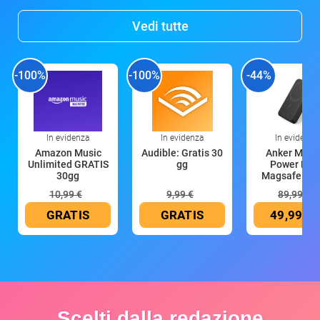
Vedi tutte
-100%
-100%
-44%
In evidenza
In evidenza
In evidenza
Amazon Music
Audible: Gratis 30
Anker Mag
Unlimited GRATIS
gg
Power Ban
30gg
Magsafe 10
mAh
10,99 €
9,99 €
89,99 €
GRATIS
GRATIS
49,99 €
Scelti dalla redazione