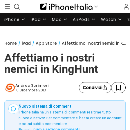
iPhone
iPad
Mac
AirPods
Watch
Home
/
iPad
/
App Store
/
Affettiamo i nostri nemici in KingHunt
Affettiamo i nostri
nemici in KingHunt
Andrea Scrimieri
Condividi
10 Dicembre 2013
Nuovo sistema di commenti
iPhoneItalia ha un sistema di commenti realtime tutto
nuovo e nativo! Per commentare ti basta creare un account
e potrai subito commentare.
Prova la
nuova sezione commenti
!