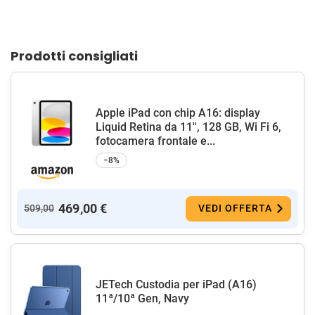
Prodotti consigliati
Apple iPad con chip A16: display
Liquid Retina da 11'', 128 GB, Wi Fi 6,
fotocamera frontale e...
−8%
469,00 €
509,00
VEDI OFFERTA
JETech Custodia per iPad (A16)
11ª/10ª Gen, Navy