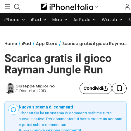
iPhone
iPad
Mac
AirPods
Watch
Home
/
iPad
/
App Store
/
Scarica gratis il gioco Rayman Jungle Run
Scarica gratis il gioco
Rayman Jungle Run
Giuseppe Migliorino
Condividi
31 Dicembre 2013
Nuovo sistema di commenti
iPhoneItalia ha un sistema di commenti realtime tutto
nuovo e nativo! Per commentare ti basta creare un account
e potrai subito commentare.
Prova la
nuova sezione commenti
!