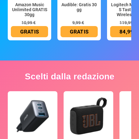
Amazon Music
Audible: Gratis 30
Logitech MX 
Unlimited GRATIS
gg
S Tastiera
30gg
Wireless (G
10,99 €
9,99 €
119,99 €
GRATIS
GRATIS
84,99 €
Scelti dalla redazione