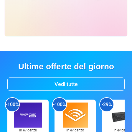
Ultime offerte del giorno
Vedi tutte
-100%
-100%
-29%
In evidenza
In evidenza
In evidenza