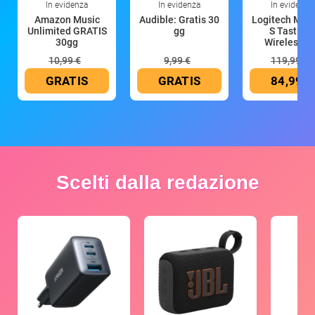
In evidenza
In evidenza
In evidenza
Amazon Music
Audible: Gratis 30
Logitech MX 
Unlimited GRATIS
gg
S Tastiera
30gg
Wireless (G
10,99 €
9,99 €
119,99 €
GRATIS
GRATIS
84,99 €
Scelti dalla redazione