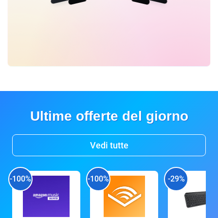
Ultime offerte del giorno
Vedi tutte
-100%
-100%
-29%