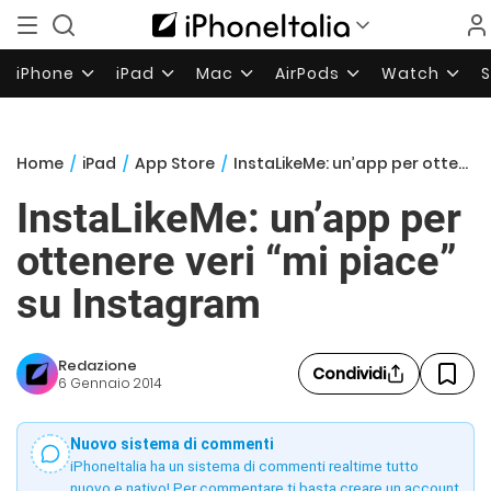
iPhone
iPad
Mac
AirPods
Watch
Home
/
iPad
/
App Store
/
InstaLikeMe: un’app per ottenere veri “mi piace” su Instagram
InstaLikeMe: un’app per
ottenere veri “mi piace”
su Instagram
Redazione
Condividi
6 Gennaio 2014
Nuovo sistema di commenti
iPhoneItalia ha un sistema di commenti realtime tutto
nuovo e nativo! Per commentare ti basta creare un account