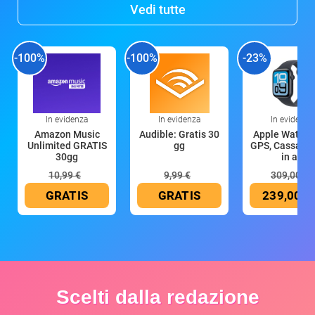
Vedi tutte
-100%
-100%
-23%
In evidenza
In evidenza
In evidenza
Amazon Music
Audible: Gratis 30
Apple Watch 
Unlimited GRATIS
gg
GPS, Cassa 4
30gg
in all
10,99 €
9,99 €
309,00 €
GRATIS
GRATIS
239,00 €
Scelti dalla redazione