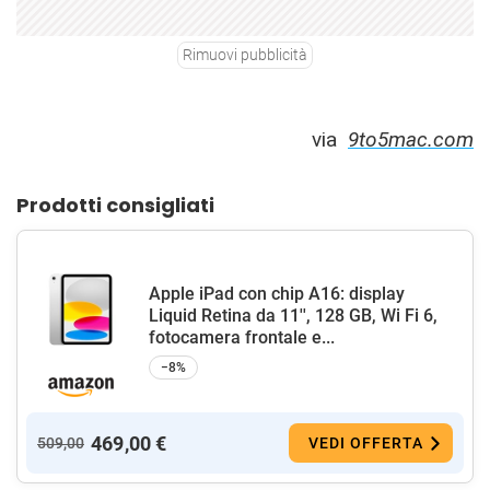
Rimuovi pubblicità
via
9to5mac.com
Prodotti consigliati
Apple iPad con chip A16: display
Liquid Retina da 11'', 128 GB, Wi Fi 6,
fotocamera frontale e...
−8%
469,00 €
509,00
VEDI OFFERTA