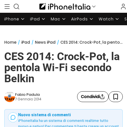
iPhone
iPad
Mac
AirPods
Watch
Home
/
iPad
/
News iPad
/
CES 2014: Crock-Pot, la pentola Wi-Fi secondo Belkin
CES 2014: Crock-Pot, la
pentola Wi-Fi secondo
Belkin
Fabio Padula
Condividi
7 Gennaio 2014
Nuovo sistema di commenti
iPhoneItalia ha un sistema di commenti realtime tutto
nuovo e nativo! Per commentare ti basta creare un account