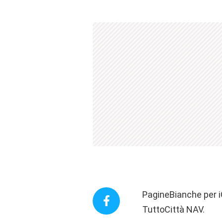
PagineBianche per iO
TuttoCittà NAV.