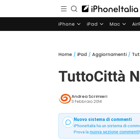
iPhone
iPad
Mac
Ai
Home
/
iPad
/
Aggiornamenti
/
Tut
TuttoCittà 
Andrea Scrimieri
3 Febbraio 2014
Nuovo sistema di commenti
iPhoneItalia ha un sistema di comm
Prova la
nuova sezione commenti