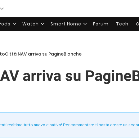
rPods
Watch
Smart Home
Forum
Tech
O
toCittà NAV arriva su PagineBianche
NAV arriva su Pagine
enti realtime tutto nuovo e nativo! Per commentare ti basta creare un acco
!