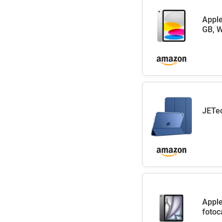
Apple
GB, W
JETec
Apple
fotoc