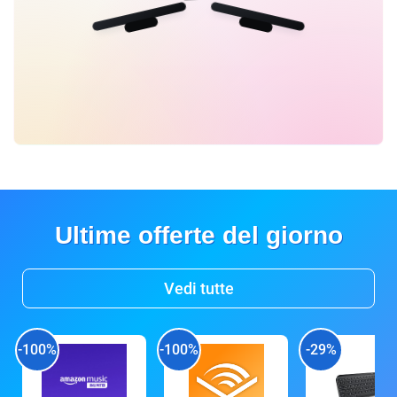
Ultime offerte del giorno
Vedi tutte
-100%
-100%
-29%