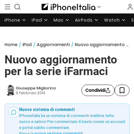
iPhone
iPad
Mac
AirPods
Watch
Home
/
iPad
/
Aggiornamenti
/
Nuovo aggiornamento per la serie iFarmaci
Nuovo aggiornamento
per la serie iFarmaci
Giuseppe Migliorino
Condividi
6 Febbraio 2014
Nuovo sistema di commenti
iPhoneItalia ha un sistema di commenti realtime tutto
nuovo e nativo! Per commentare ti basta creare un account
e potrai subito commentare.
Prova la
nuova sezione commenti
!