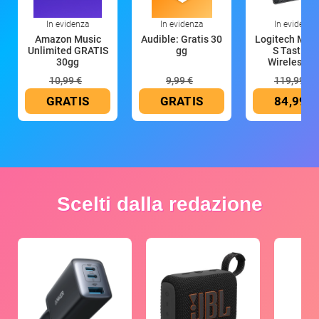
In evidenza
In evidenza
In evidenza
Amazon Music
Audible: Gratis 30
Logitech MX 
Unlimited GRATIS
gg
S Tastiera
30gg
Wireless (G
10,99 €
9,99 €
119,99 €
GRATIS
GRATIS
84,99 €
Scelti dalla redazione