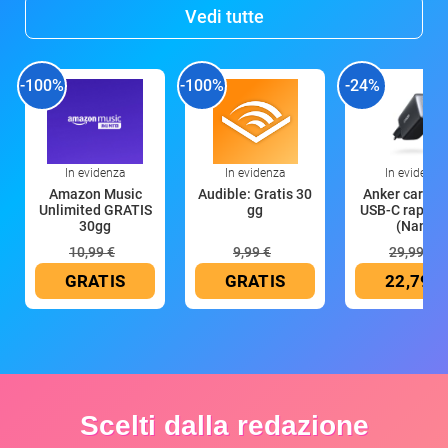
Vedi tutte
-100%
-100%
-24%
In evidenza
In evidenza
In evidenza
Amazon Music
Audible: Gratis 30
Anker caricat
Unlimited GRATIS
gg
USB-C rapido
30gg
(Nano
10,99 €
9,99 €
29,99 €
GRATIS
GRATIS
22,79 €
Scelti dalla redazione