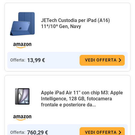
JETech Custodia per iPad (A16)
11ª/10ª Gen, Navy
13,99 €
Offerta:
VEDI OFFERTA
Apple iPad Air 11'' con chip M3: Apple
Intelligence, 128 GB, fotocamera
frontale e posteriore da...
760,29 €
Offerta:
VEDI OFFERTA