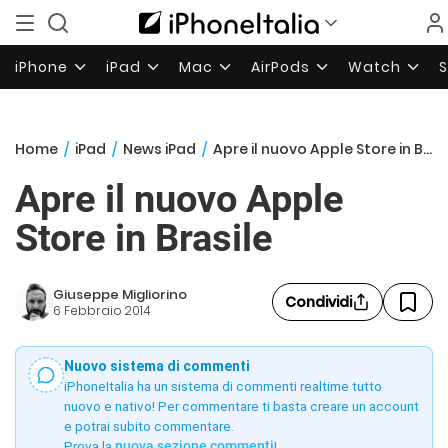
iPhone
iPad
Mac
AirPods
Watch
Home
/
iPad
/
News iPad
/
Apre il nuovo Apple Store in Brasile
Apre il nuovo Apple
Store in Brasile
Giuseppe Migliorino
Condividi
6 Febbraio 2014
Nuovo sistema di commenti
iPhoneItalia ha un sistema di commenti realtime tutto
nuovo e nativo! Per commentare ti basta creare un account
e potrai subito commentare.
Prova la
nuova sezione commenti
!