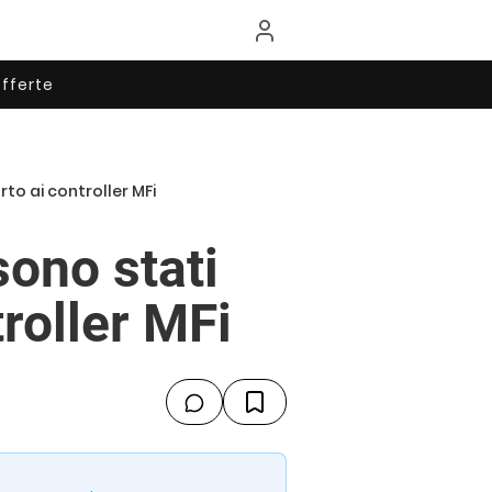
fferte
to ai controller MFi
ono stati
troller MFi