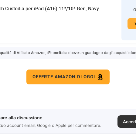
h Custodia per iPad (A16) 11ª/10ª Gen, Navy
O
 qualità di Affiliato Amazon, iPhoneItalia riceve un guadagno dagli acquisti idon
OFFERTE AMAZON DI OGGI
are alla discussione
Acced
 tuo account email, Google o Apple per commentare.