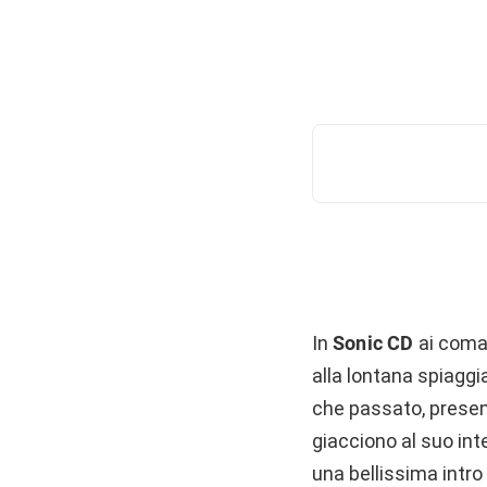
In
Sonic CD
ai coman
alla lontana spiaggia
che passato, present
giacciono al suo int
una bellissima intro