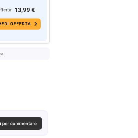
13,99 €
fferta:
VEDI OFFERTA
ei.
i per commentare