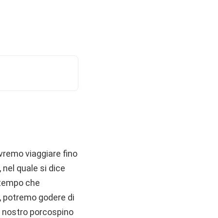
vremo viaggiare fino
 nel quale si dice
l tempo che
i, potremo godere di
il nostro porcospino