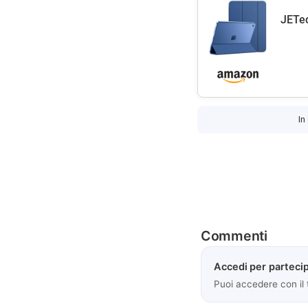
JETec
In
Commenti
Accedi per partecip
Puoi accedere con il