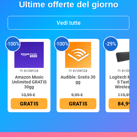
Ultime offerte del giorno
Vedi tutte
-100%
-100%
-29%
In evidenza
In evidenza
In evidenza
Amazon Music
Audible: Gratis 30
Logitech MX 
Unlimited GRATIS
gg
S Tastiera
30gg
Wireless (G
10,99 €
9,99 €
119,99 €
GRATIS
GRATIS
84,99 €