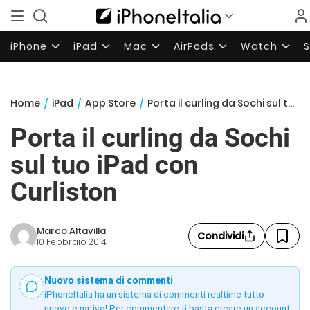
iPhone
iPad
Mac
AirPods
Watch
Home
/
iPad
/
App Store
/
Porta il curling da Sochi sul tuo iPad con Curliston
Porta il curling da Sochi
sul tuo iPad con
Curliston
Marco Altavilla
Condividi
10 Febbraio 2014
Nuovo sistema di commenti
iPhoneItalia ha un sistema di commenti realtime tutto
nuovo e nativo! Per commentare ti basta creare un account