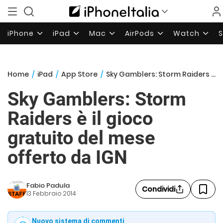
iPhone
iPad
Mac
AirPods
Watch
Home
/
iPad
/
App Store
/
Sky Gamblers: Storm Raiders è il gioco gratuito del mese offerto da IGN
Sky Gamblers: Storm
Raiders è il gioco
gratuito del mese
offerto da IGN
Fabio Padula
Condividi
13 Febbraio 2014
Nuovo sistema di commenti