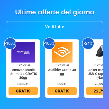
Ultime offerte del giorno
Vedi tutte
-100%
-100%
-24%
In evidenza
In evidenza
In evidenza
Amazon Music
Audible: Gratis 30
Anker caricat
Unlimited GRATIS
gg
USB-C rapido
30gg
(Nano
10,99 €
9,99 €
29,99 €
GRATIS
GRATIS
22,79 €