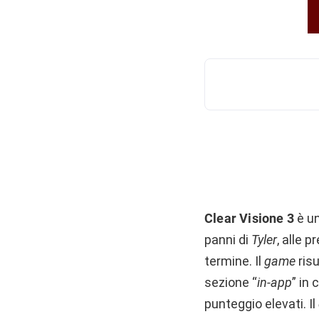
Clear Visione 3
è un
panni di
Tyler
, alle 
termine. Il
game
risu
sezione “
in-app
” in
punteggio elevati. Il