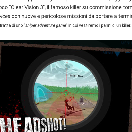
gioco “Clear Vision 3”, il famoso killer su commissione tor
vices
con nuove e pericolose missioni da portare a termi
ratta di uno “
sniper adventure game
” in cui vestiremo i panni di un killer.