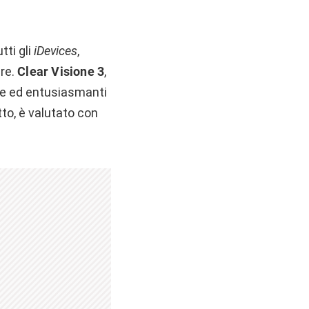
tti gli
iDevices
,
re.
Clear Visione 3
,
ve ed entusiasmanti
to, è valutato con