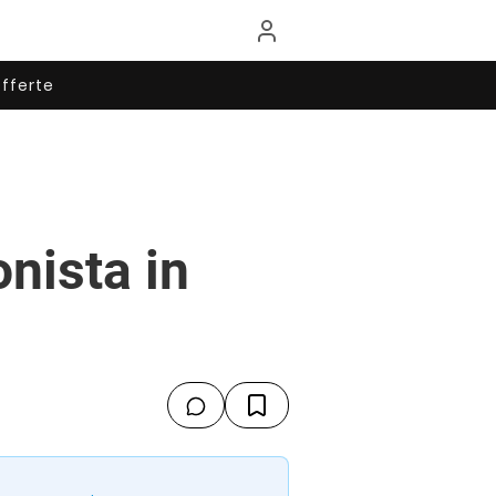
fferte
onista in