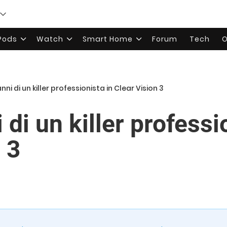
rPods
Watch
Smart Home
Forum
Tech
O
anni di un killer professionista in Clear Vision 3
 di un killer professi
 3