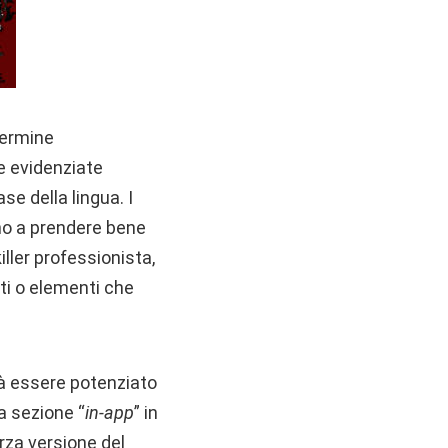
termine
e evidenziate
se della lingua. I
ino a prendere bene
iller professionista,
ti o elementi che
trà essere potenziato
la sezione “
in-app
” in
rza versione del