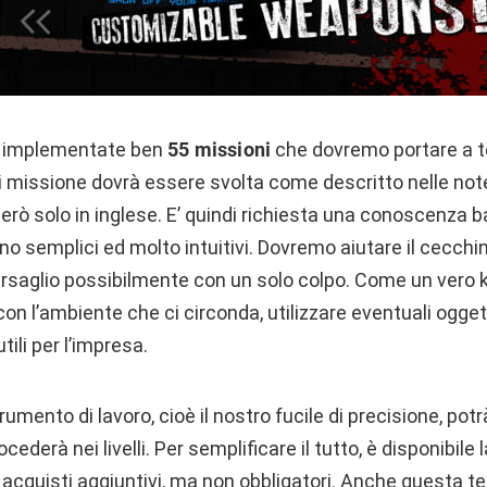
te implementate ben
55 missioni
che dovremo portare a 
 missione dovrà essere svolta come descritto nelle not
 però solo in inglese. E’ quindi richiesta una conoscenza ba
o semplici ed molto intuitivi. Dovremo aiutare il cecch
 bersaglio possibilmente con un solo colpo. Come un vero k
on l’ambiente che ci circonda, utilizzare eventuali ogget
ili per l’impresa.
rumento di lavoro, cioè il nostro fucile di precisione, po
derà nei livelli. Per semplificare il tutto, è disponibile 
 acquisti aggiuntivi, ma non obbligatori. Anche questa te