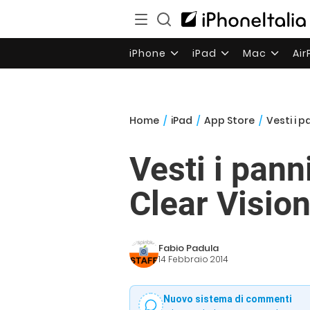
iPhone
iPad
Mac
Ai
Home
/
iPad
/
App Store
/
Vesti i p
Vesti i panni
Clear Vision
Fabio Padula
14 Febbraio 2014
Nuovo sistema di commenti