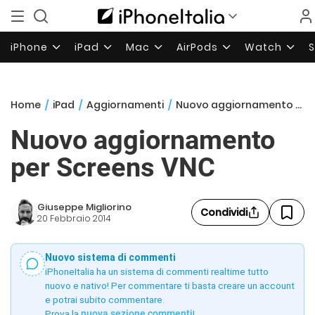
iPhone
iPad
Mac
AirPods
Watch
Home
/
iPad
/
Aggiornamenti
/
Nuovo aggiornamento per Screens VNC
Nuovo aggiornamento
per Screens VNC
Giuseppe Migliorino
Condividi
20 Febbraio 2014
Nuovo sistema di commenti
iPhoneItalia ha un sistema di commenti realtime tutto
nuovo e nativo! Per commentare ti basta creare un account
e potrai subito commentare.
Prova la
nuova sezione commenti
!