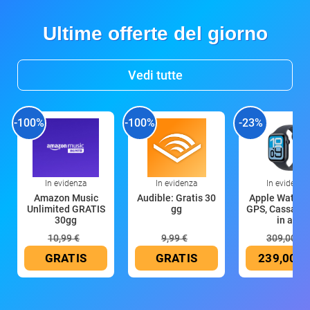
Ultime offerte del giorno
Vedi tutte
-100%
-100%
-23%
In evidenza
In evidenza
In evidenza
Amazon Music
Audible: Gratis 30
Apple Watch 
Unlimited GRATIS
gg
GPS, Cassa 4
30gg
in all
10,99 €
9,99 €
309,00 €
GRATIS
GRATIS
239,00 €