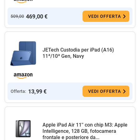
469,00 €
509,00
VEDI OFFERTA
JETech Custodia per iPad (A16)
11ª/10ª Gen, Navy
13,99 €
Offerta:
VEDI OFFERTA
Apple iPad Air 11'' con chip M3: Apple
Intelligence, 128 GB, fotocamera
frontale e posteriore da...