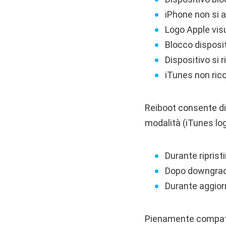
iPhone non si 
Logo Apple vis
Blocco disposi
Dispositivo si 
iTunes non ric
Reiboot consente di
modalità (iTunes log
Durante riprist
Dopo downgrade
Durante aggior
Pienamente compatib