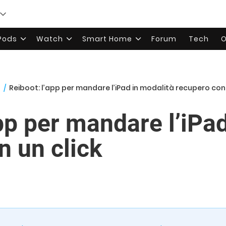
rPods
Watch
Smart Home
Forum
Tech
O
n
/
Reiboot: l’app per mandare l’iPad in modalità recupero con 
pp per mandare l’iPa
n un click