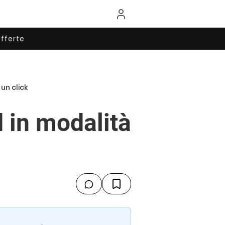
fferte
un click
d in modalità