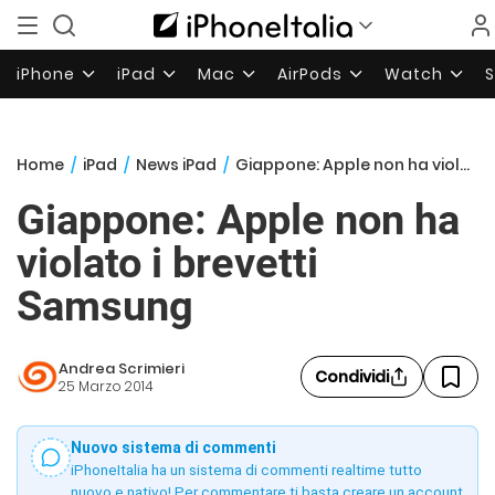
iPhone
iPad
Mac
AirPods
Watch
Home
/
iPad
/
News iPad
/
Giappone: Apple non ha violato i brevetti Samsung
Giappone: Apple non ha
violato i brevetti
Samsung
Andrea Scrimieri
Condividi
25 Marzo 2014
Nuovo sistema di commenti
iPhoneItalia ha un sistema di commenti realtime tutto
nuovo e nativo! Per commentare ti basta creare un account