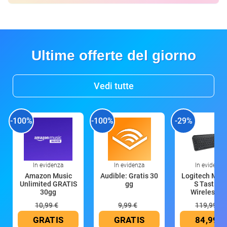
Ultime offerte del giorno
Vedi tutte
-100%
-100%
-29%
In evidenza
In evidenza
In evidenza
Amazon Music
Audible: Gratis 30
Logitech MX 
Unlimited GRATIS
gg
S Tastiera
30gg
Wireless (G
10,99 €
9,99 €
119,99 €
GRATIS
GRATIS
84,99 €