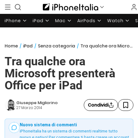
iPhone
iPad
Mac
AirPods
Watch
Home
/
iPad
/
Senza categoria
/
Tra qualche ora Microsoft presenterà Office per iPad
Tra qualche ora
Microsoft presenterà
Office per iPad
Giuseppe Migliorino
Condividi
27 Marzo 2014
Nuovo sistema di commenti
iPhoneItalia ha un sistema di commenti realtime tutto
nuovo e nativo! Per commentare ti basta creare un account