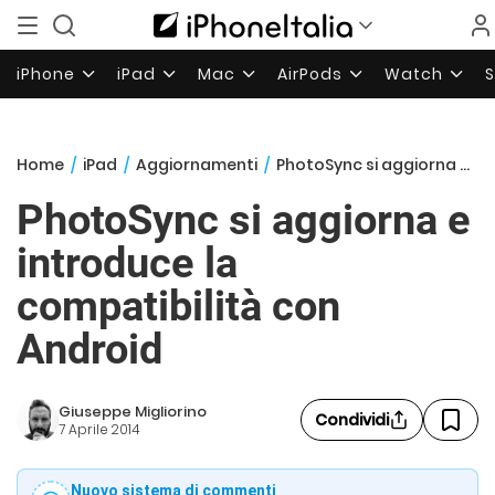
iPhone
iPad
Mac
AirPods
Watch
Home
/
iPad
/
Aggiornamenti
/
PhotoSync si aggiorna e introduce la compatibilità con Android
PhotoSync si aggiorna e
introduce la
compatibilità con
Android
Giuseppe Migliorino
Condividi
7 Aprile 2014
Nuovo sistema di commenti