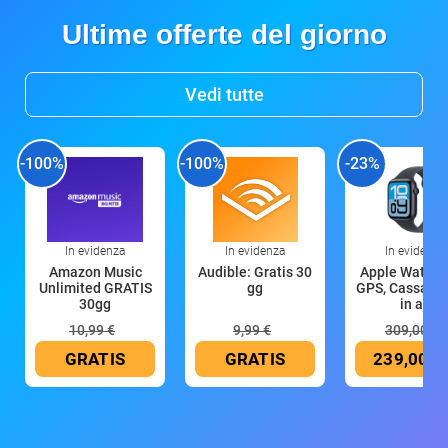
Ultime offerte del giorno
Vedi tutte
-100%
-100%
-23%
In evidenza
In evidenza
In evidenza
Amazon Music
Audible: Gratis 30
Apple Watch 
Unlimited GRATIS
gg
GPS, Cassa 4
30gg
in all
10,99 €
9,99 €
309,00 €
GRATIS
GRATIS
239,00 €