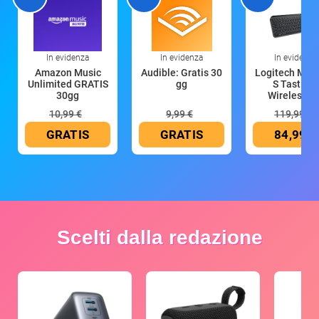
In evidenza
In evidenza
In evidenza
Amazon Music
Audible: Gratis 30
Logitech MX 
Unlimited GRATIS
gg
S Tastiera
30gg
Wireless (G
10,99 €
9,99 €
119,99 €
GRATIS
GRATIS
84,99 €
Scelti dalla redazione