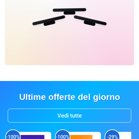
Ultime offerte del giorno
Vedi tutte
-100%
-100%
-29%