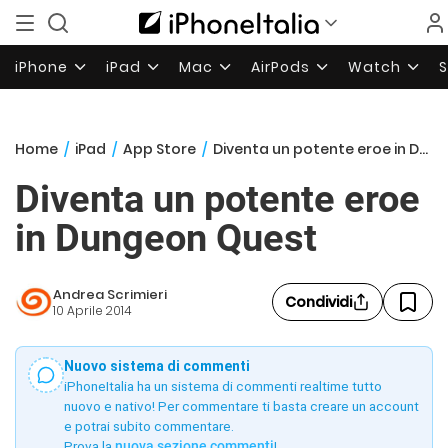
iPhone
iPad
Mac
AirPods
Watch
Home
/
iPad
/
App Store
/
Diventa un potente eroe in Dungeon Quest
Diventa un potente eroe
in Dungeon Quest
Andrea Scrimieri
Condividi
10 Aprile 2014
Nuovo sistema di commenti
iPhoneItalia ha un sistema di commenti realtime tutto
nuovo e nativo! Per commentare ti basta creare un account
e potrai subito commentare.
Prova la
nuova sezione commenti
!