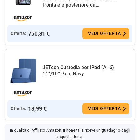
frontale e posteriore da...
750,31 €
Offerta:
VEDI OFFERTA
JETech Custodia per iPad (A16)
11ª/10ª Gen, Navy
13,99 €
Offerta:
VEDI OFFERTA
In qualità di Affiliato Amazon, iPhoneItalia riceve un guadagno dagli
acquisti idonei.