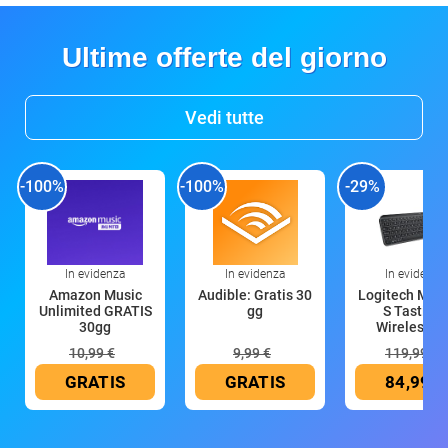
Ultime offerte del giorno
Vedi tutte
-100%
-100%
-29%
In evidenza
In evidenza
In evidenza
Amazon Music
Audible: Gratis 30
Logitech MX 
Unlimited GRATIS
gg
S Tastiera
30gg
Wireless (G
10,99 €
9,99 €
119,99 €
GRATIS
GRATIS
84,99 €