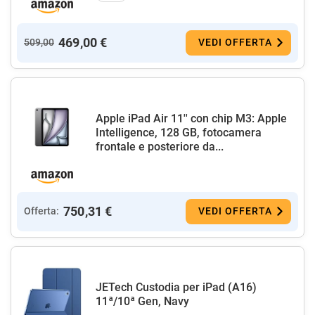
469,00 €
509,00
VEDI OFFERTA
Apple iPad Air 11'' con chip M3: Apple
Intelligence, 128 GB, fotocamera
frontale e posteriore da...
750,31 €
Offerta:
VEDI OFFERTA
JETech Custodia per iPad (A16)
11ª/10ª Gen, Navy